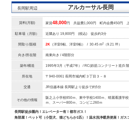
アルカーサル長岡
長岡駅周辺
48,000
賃料(月額)
家賃
円 共益費1,000円 町内会費450円
駐車場（月額）
近隣あり 19,800円 (税込) 徒歩約3分
2
間取り/面積
2K
（洋室6帖、洋室6帖） / 30.45 m
（9.21 坪）
向き/所在階
南東向き / 4階部分
築年/構造
1995年3月（平成7年） / RC(鉄筋コンクリート造)5 
所在地
〒940-0061 長岡市城内町３丁目３－８
交通
JR信越本線 長岡駅より徒歩で約5分
阪之上小学校850ｍ、東中学校1400ｍ、晴麗看護学校1
その他の情報
ｍ、スーパー800ｍ、コンビニ260ｍ
長岡駅徒歩圏内！エレベーター有！都市ガス！
角部屋！ペット可（小型犬、猫どちらか1匹）！温水洗浄暖房便座！ガス