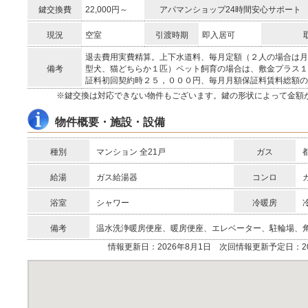
鍵交換費
22,000円～
アパマンショップ24時間安心サポート
現況
空室
引渡時期
即入居可
退去費用実費精算。上下水道料、毎月定額（２人の場合は月
備考
型犬、猫どちらか１匹）ペット飼育の場合は、敷金プラス１
証料初回契約時２５，０００円、毎月月額保証料賃料総額の
※鍵交換は対応できない物件もございます。鍵の形状によって金額
物件概要・施設・設備
種別
マンション 全21戸
ガス
給湯
ガス給湯器
コンロ
浴室
シャワー
冷暖房
備考
温水洗浄暖房便座、暖房便座、エレベーター、駐輪場、
情報更新日：2026年8月1日 次回情報更新予定日：20