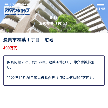
Skip
to
MENU
content
BUY
売買物件（買う）
長岡市松葉１丁目 宅地
490万円
JR長岡駅まで、約2.2km。建築条件無し。仲介手数料無
し。
2022年12月26日販売価格変更（旧販売価格500万円）。