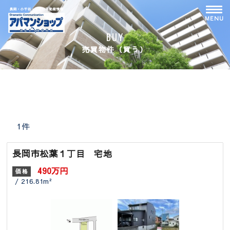
Skip
to
MENU
content
BUY
売買物件（買う）
1件
長岡市松葉１丁目 宅地
490万円
価格
/ 216.81m²