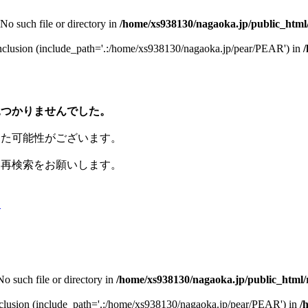
 No such file or directory in
/home/xs938130/nagaoka.jp/public_htm
r inclusion (include_path='.:/home/xs938130/nagaoka.jp/pear/PEAR') in
見つかりませんでした。
った可能性がございます。
き再検索をお願いします。
る
No such file or directory in
/home/xs938130/nagaoka.jp/public_html
r inclusion (include_path='.:/home/xs938130/nagaoka.jp/pear/PEAR') in
/