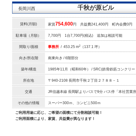
千秋が原ビル
長岡川西
754,600
賃料(月額)
家賃
円 共益費241,400円 町内会
駐車場（月額）
7,700円 1台7,700円(税込) 追加は相談可能
2
間取り/面積
事務所
/ 453.25 m
（137.1 坪）
向き/所在階
南東向き / 6階部分
築年/構造
1985年11月（昭和60年） / SRC(鉄骨鉄筋コンクリー
所在地
〒940-2108 長岡市千秋２丁目２７８８－１
交通
JR信越本線 長岡駅よりバスで9分 バス停「本社営業
その他の情報
スーパー300ｍ、コンビニ500ｍ
ご利用用途に応じ、ご希望の面積にて分割相談可能！
ご利用面積により、家賃、共益費が異なります！