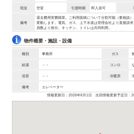
現況
空室
引渡時期
即入居可
退去費用実費精算。ご利用面積について分割可能（要相談）
備考
変動します。電気、ガス、上下水道は管理会社より直接請求
員数より按分。キッチン、トイレは共同利用。
物件概要・施設・設備
種別
事務所
ガス
給湯
－－
コンロ
浴室
－－
冷暖房
備考
エレベーター
情報更新日：2026年8月1日 次回情報更新予定日：20