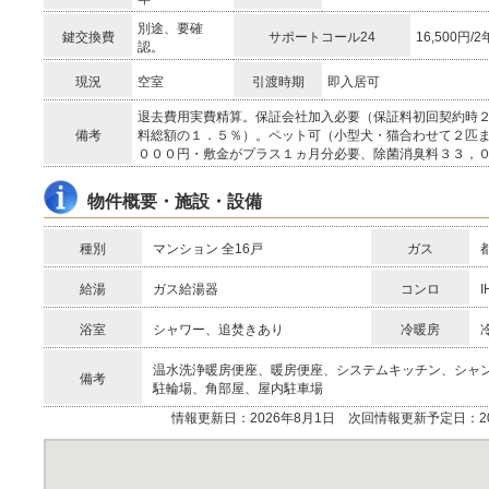
別途、要確
鍵交換費
サポートコール24
16,500円/2
認。
現況
空室
引渡時期
即入居可
退去費用実費精算。保証会社加入必要（保証料初回契約時
備考
料総額の１．５％）。ペット可（小型犬・猫合わせて２匹
０００円・敷金がプラス１ヵ月分必要、除菌消臭料３３，
物件概要・施設・設備
種別
マンション 全16戸
ガス
給湯
ガス給湯器
コンロ
浴室
シャワー、追焚きあり
冷暖房
温水洗浄暖房便座、暖房便座、システムキッチン、シャ
備考
駐輪場、角部屋、屋内駐車場
情報更新日：2026年8月1日 次回情報更新予定日：20