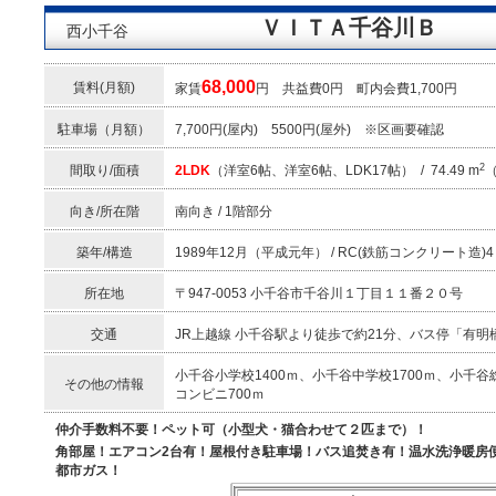
ＶＩＴＡ千谷川Ｂ
西小千谷
68,000
賃料(月額)
家賃
円 共益費0円 町内会費1,700
駐車場（月額）
7,700円(屋内) 5500円(屋外) ※区画要確認
2
間取り/面積
2LDK
（洋室6帖、洋室6帖、LDK17帖） / 74.49 m
（
向き/所在階
南向き / 1階部分
築年/構造
1989年12月（平成元年） / RC(鉄筋コンクリート造)4
所在地
〒947-0053 小千谷市千谷川１丁目１１番２０号
交通
JR上越線 小千谷駅より徒歩で約21分、バス停「有明
小千谷小学校1400ｍ、小千谷中学校1700ｍ、小千谷
その他の情報
コンビニ700ｍ
仲介手数料不要！ペット可（小型犬・猫合わせて２匹まで）！
角部屋！エアコン2台有！屋根付き駐車場！バス追焚き有！温水洗浄暖房
都市ガス！