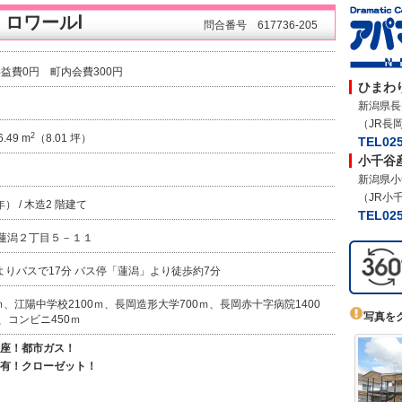
ロワールⅠ
問合番号 617736-205
共益費0円 町内会費300円
ひまわ
新潟県長
（JR長
2
.49 m
（8.01 坪）
TEL025
小千谷
新潟県小
（JR小
） / 木造2 階建て
TEL025
岡市蓮潟２丁目５－１１
よりバスで17分 バス停「蓮潟」より徒歩約7分
ｍ、江陽中学校2100ｍ、長岡造形大学700ｍ、長岡赤十字病院1400
写真を
、コンビニ450ｍ
座！都市ガス！
有！クローゼット！