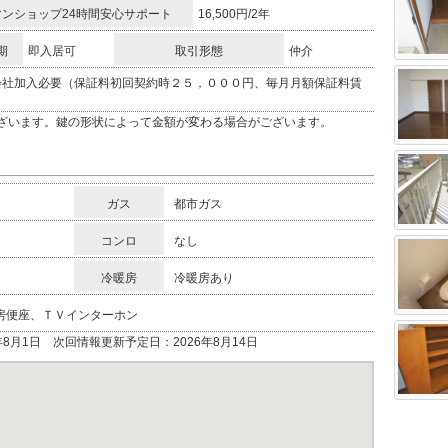
ンショップ24時間安心サポート
16,500円/2年
期
即入居可
取引形態
仲介
会社加入必要（保証料初回契約時２５，０００円、毎月月額保証料賃
ざいます。鍵の形状によって金額が変わる場合がございます。
ガス
都市ガス
コンロ
なし
冷暖房
冷暖房あり
房便座、ＴＶインターホン
年8月1日 次回情報更新予定日：2026年8月14日