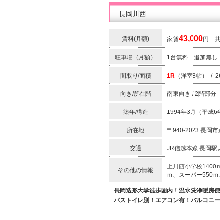
長岡川西
43,000
賃料(月額)
家賃
円 
駐車場（月額）
1台無料 追加無し
間取り/面積
1R
（洋室8帖） / 26
向き/所在階
南東向き / 2階部分
築年/構造
1994年3月（平成6年
所在地
〒940-2023 長
交通
JR信越本線 長岡駅
上川西小学校1400
その他の情報
ｍ、スーパー550ｍ
長岡造形大学徒歩圏内！温水洗浄暖房便
バストイレ別！エアコン有！バルコニー