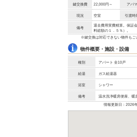
鍵交換費
22,000円～
アパマ
現況
空室
引渡時
退去費用実費精算。保証
備考
料総額の１．５％）。
※鍵交換は対応できない物件もご
物件概要・施設・設備
種別
アパート 全10戸
給湯
ガス給湯器
浴室
シャワー
備考
温水洗浄暖房便座、暖
情報更新日：2026