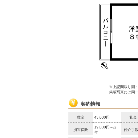
※上記間取り図
掲載写真には同
契約情報
敷金
43,000円
礼金
19,000円～/2
損害保険
仲介手
年