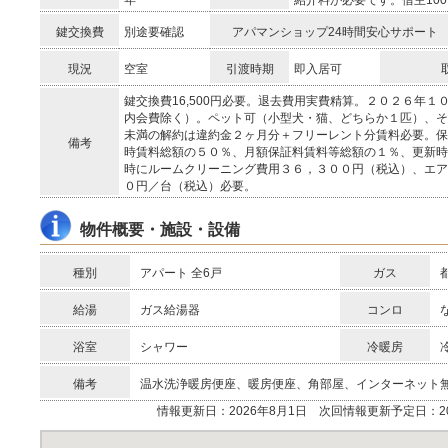
年
紹介料が必要です。借主10
鍵交換費
別途要確認
アパマンショップ24時間安心サポート
現況
空室
引渡時期
即入居可
鍵交換費16,500円必要。退去費用実費精算。２０２６年
内会費除く）。ペット可（小型犬・猫、どちらか１匹）、そ
未満の解約は違約金２ヶ月分＋フリーレント分賃料必要。保
備考
時賃料総額の５０％、月額保証料賃料等総額の１％、更新時
時にルームクリーニング費用３６，３００円（税込）、エア
０円／台（税込）必要。
物件概要・施設・設備
種別
アパート 全6戸
ガス
給湯
ガス給湯器
コンロ
浴室
シャワー
冷暖房
備考
温水洗浄暖房便座、暖房便座、角部屋、インターネット
情報更新日：2026年8月1日 次回情報更新予定日：20