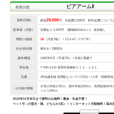
ピアアームⅡ
長岡川西
29,000
賃料(月額)
家賃
円 共益費2,000円 町内会費に
駐車場（月額）
近隣あり 3,300円 (建物斜め向かい) 追加無し
2
間取り/面積
1K
（洋室7帖） / 23.4 m
（7.07 坪）
向き/所在階
南向き / 2階部分
築年/構造
1995年8月（平成7年） / 木造2 階建て
所在地
〒940-2142 長岡市長峰町５１３－１６１
交通
JR信越本線 長岡駅よりバスで23分 バス停「長峰団
才津小学校1700ｍ、西中学校2900ｍ、長岡技術科学大
その他の情報
ンビニ650ｍ
2026年10月末日まで賃料のみ無料！敷金・礼金不要！
ペット可（小型犬・猫、どちらか1匹）！インターネット月額無料！温水