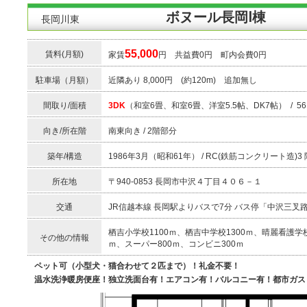
ボヌール長岡Ⅰ棟
長岡川東
55,000
賃料(月額)
家賃
円 共益費0円 町内会費0円
駐車場（月額）
近隣あり 8,000円 (約120m) 追加無し
間取り/面積
3DK
（和室6畳、和室6畳、洋室5.5帖、DK7帖） / 56.
向き/所在階
南東向き / 2階部分
築年/構造
1986年3月（昭和61年） / RC(鉄筋コンクリート造)3
所在地
〒940-0853 長岡市中沢４丁目４０６－１
交通
JR信越本線 長岡駅よりバスで7分 バス停「中沢三叉
栖吉小学校1100ｍ、栖吉中学校1300ｍ、晴麗看護学校
その他の情報
ｍ、スーパー800ｍ、コンビニ300ｍ
ペット可（小型犬・猫合わせて２匹まで）！礼金不要！
温水洗浄暖房便座！独立洗面台有！エアコン有！バルコニー有！都市ガス