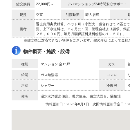
鍵交換費
22,000円～
アパマンショップ24時間安心サポート
現況
空室
引渡時期
即入居可
退去費用実費精算。ペット可（小型犬・猫合わせて２匹まで
備考
要。上下水道料は、２ヶ月に１回、管理会社より請求。保証
２５，０００円、毎月月額保証料賃料総額の１．５％）。
※鍵交換は対応できない物件もございます。鍵の形状によって金額
物件概要・施設・設備
種別
マンション 全15戸
ガス
給湯
ガス給湯器
コンロ
浴室
シャワー
冷暖房
備考
温水洗浄暖房便座、暖房便座、独立洗面台、駐輪場
情報更新日：2026年8月1日 次回情報更新予定日：20