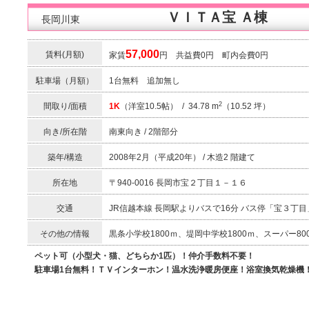
ＶＩＴＡ宝 Ａ棟
長岡川東
57,000
賃料(月額)
家賃
円 共益費0円 町内会費0円
駐車場（月額）
1台無料 追加無し
2
間取り/面積
1K
（洋室10.5帖） / 34.78 m
（10.52 坪）
向き/所在階
南東向き / 2階部分
築年/構造
2008年2月（平成20年） / 木造2 階建て
所在地
〒940-0016 長岡市宝２丁目１－１６
交通
JR信越本線 長岡駅よりバスで16分 バス停「宝３丁
その他の情報
黒条小学校1800ｍ、堤岡中学校1800ｍ、スーパー80
ペット可（小型犬・猫、どちらか1匹）！仲介手数料不要！
駐車場1台無料！ＴＶインターホン！温水洗浄暖房便座！浴室換気乾燥機