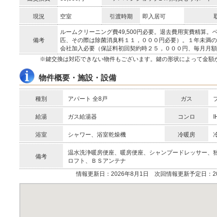
現況
空室
引渡時期
即入居可
ルームクリーニング費49,500円必要。退去費用実費精算
備考
匹、その際は除菌消臭料１１，０００円必要）。１年未満の
会社加入必要（保証料初回契約時２５，０００円、毎月月額
※鍵交換は対応できない物件もございます。鍵の形状によって金額
物件概要・施設・設備
種別
アパート 全8戸
ガス
給湯
ガス給湯器
コンロ
浴室
シャワー、浴室乾燥機
冷暖房
温水洗浄暖房便座、暖房便座、シャンプードレッサー、
備考
ロフト、ＢＳアンテナ
情報更新日：2026年8月1日 次回情報更新予定日：20