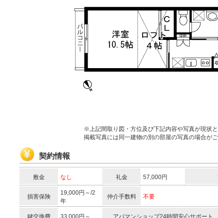
※上記間取り図・方位及び下記内容や写真が現状と
掲載写真には同一建物の別の部屋の写真の場合がご
契約情報
敷金
なし
礼金
57,000円
19,000円～/2
損害保険
仲介手数料
不要
年
鍵交換費
33,000円～
アパマンショップ24時間安心サポート