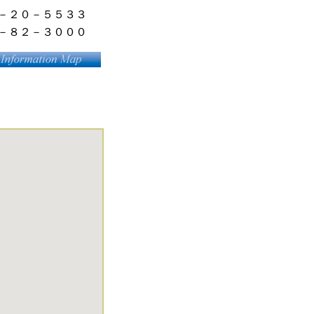
－２０－５５３３
－８２－３０００
１