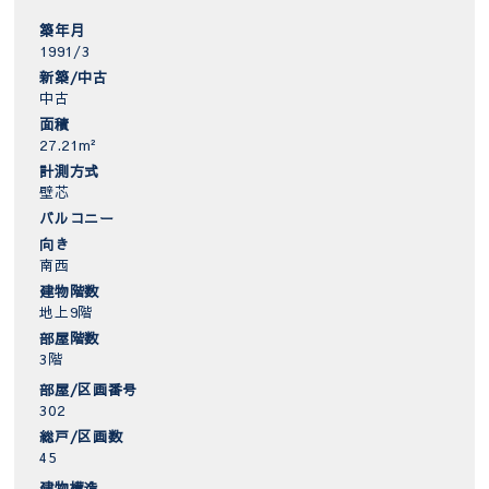
築年月
1991/3
新築/中古
中古
面積
27.21m²
計測方式
壁芯
バルコニー
向き
南西
建物階数
地上9階
部屋階数
3階
部屋/区画番号
302
総戸/区画数
45
建物構造