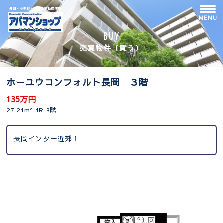
Skip
to
MENU
content
BUY
売買物件（買う）
ホーユウコンフォルト長岡 ３階
135万円
27.21m²
1R
3階
長岡インター近郊！