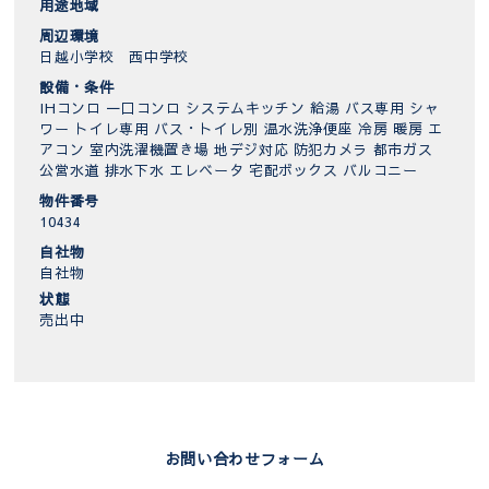
用途地域
周辺環境
日越小学校 西中学校
設備・条件
IHコンロ
一口コンロ
システムキッチン
給湯
バス専用
シャ
ワー
トイレ専用
バス・トイレ別
温水洗浄便座
冷房
暖房
エ
アコン
室内洗濯機置き場
地デジ対応
防犯カメラ
都市ガス
公営水道
排水下水
エレベータ
宅配ボックス
バルコニー
物件番号
10434
自社物
自社物
状態
売出中
お問い合わせフォーム