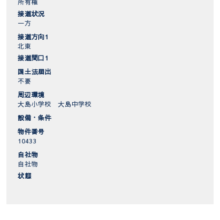
所有権
接道状況
一方
接道方向1
北東
接道間口1
国土法届出
不要
周辺環境
大島小学校 大島中学校
設備・条件
物件番号
10433
自社物
自社物
状態