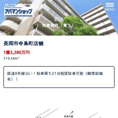
Skip
to
MENU
content
BUY
売買物件（買う）
長岡市寺島町店舗
1億3,380万円
319.46m²
国道8号線沿い！駐車場も21台程度駐車可能（融雪設備
有）！