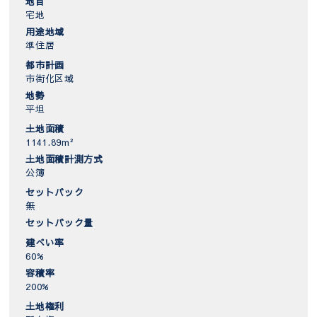
地目
宅地
用途地域
準住居
都市計画
市街化区域
地勢
平坦
土地面積
1141.89m²
土地面積計測方式
公簿
セットバック
無
セットバック量
建ぺい率
60%
容積率
200%
土地権利