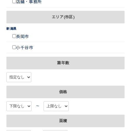
店舗・事務所
エリア(市区)
新潟県
長岡市
小千谷市
築年数
価格
～
面積