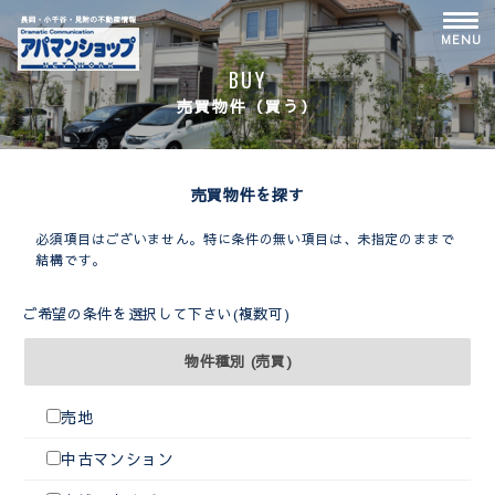
Skip
to
MENU
content
BUY
売買物件（買う）
売買物件を探す
必須項目はございません。特に条件の無い項目は、未指定のままで
結構です。
ご希望の条件を選択して下さい(複数可)
物件種別 (売買)
売地
中古マンション