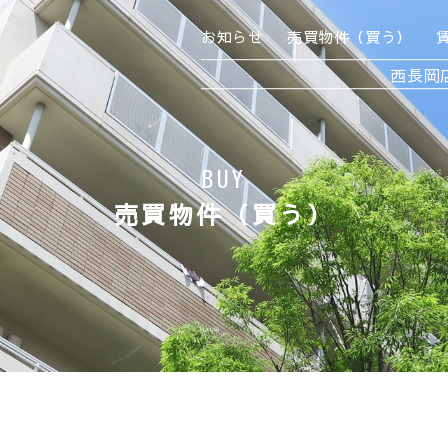
お知らせ
売買物件（買う）
西長岡
BUY
売買物件（買う）