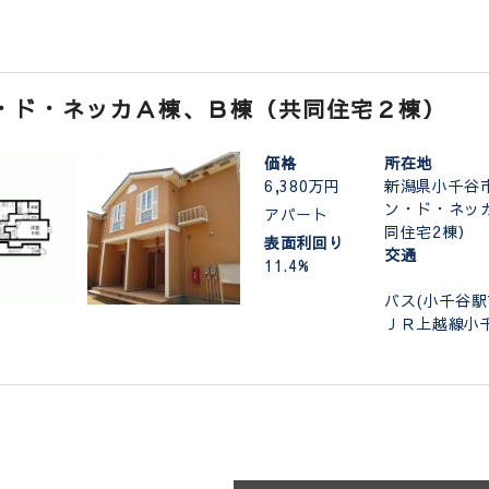
・ド・ネッカＡ棟、Ｂ棟（共同住宅２棟）
価格
所在地
6,380万円
新潟県小千谷
ン・ド・ネッ
アパート
同住宅2棟）
表面利回り
交通
11.4%
バス(小千谷駅
ＪＲ上越線小千