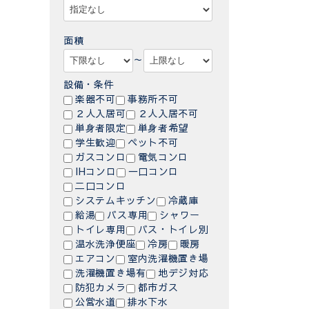
面積
～
設備・条件
楽器不可
事務所不可
２人入居可
２人入居不可
単身者限定
単身者希望
学生歓迎
ペット不可
ガスコンロ
電気コンロ
IHコンロ
一口コンロ
二口コンロ
システムキッチン
冷蔵庫
給湯
バス専用
シャワー
トイレ専用
バス・トイレ別
温水洗浄便座
冷房
暖房
エアコン
室内洗濯機置き場
洗濯機置き場有
地デジ対応
防犯カメラ
都市ガス
公営水道
排水下水